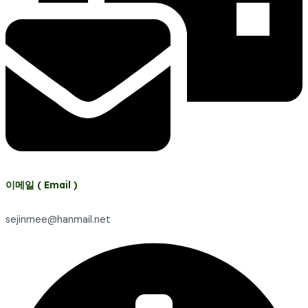
이메일 ( Email )
sejinmee@hanmail.net