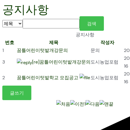
공지사항
검색
공지사항
번호
제목
작성자
1
꿈틀어린이텃밭개강문의
문의
20
20
3
[re]꿈틀어린이텃밭개강문의
도시농업포럼
16
20
2
꿈틀어린이텃밭학교 모집공고
도시농업포럼
16
글쓰기
1