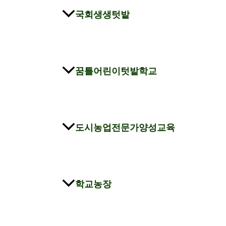
국회생생텃밭
꿈틀어린이텃밭학교
도시농업전문가양성교육
학교농장